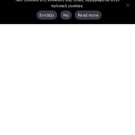
πολιτική cookies.
3ο χλμ. Ε.Ο. Ξάνθης – Καβάλας, 671 00 Ξάνθη
Εντάξει
No
Read more
25410 83370
Υποκατάστημα
Περιμετρική οδός Χρυσούπολης, Βεργίνας 1
642 00, Χρυσούπολη Καβάλας
25910 23900,
25910 23888
Προγράμματα
Latest Bussiness Stories