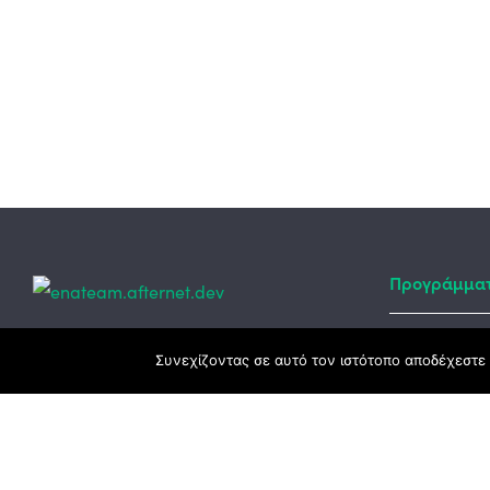
Προγράμμα
Κεντρικά γραφεία
Συνεχίζοντας σε αυτό τον ιστότοπο αποδέχεστε 
Αναπτυξιακό
ΕΣΠΑ
3ο χλμ. Ε.Ο. Ξάνθης – Καβάλας, 671 00
Ταμείο Ανά
Ξάνθη
Πρόγραμμα 
25410 83370