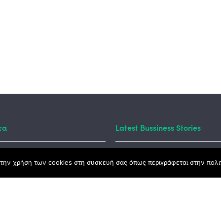
τα
Latest Bussiness Stories
την χρήση των cookies στη συσκευή σας όπως περιγράφεται στην πολιτ
ς Νόμος
καμψης
Αγροτικής Ανάπτυξης