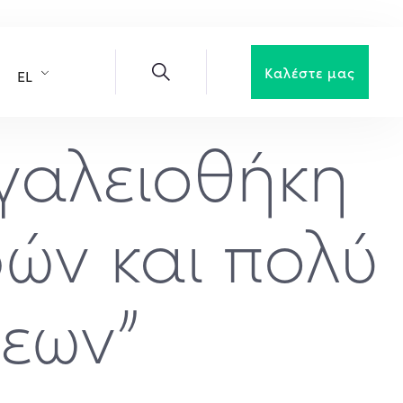
Καλέστε μας
EL
γαλειοθήκη
ρών και πολύ
σεων”