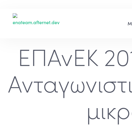
ΕΠΑνΕΚ 20
Ανταγωνιστι
μικρ