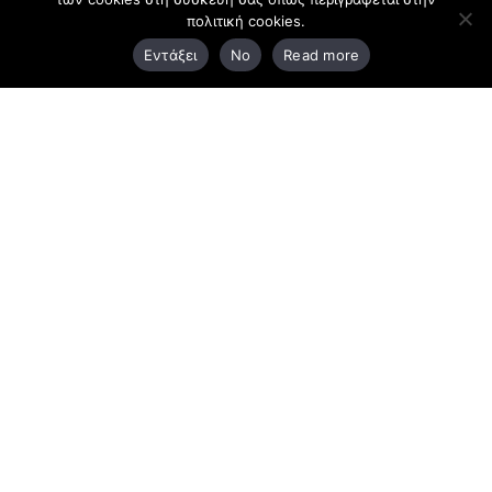
πολιτική cookies.
3ο χλμ. Ε.Ο. Ξάνθης – Καβάλας, 671 00 Ξάνθη
Εντάξει
No
Read more
25410 83370
Υποκατάστημα
Περιμετρική οδός Χρυσούπολης, Βεργίνας 1
642 00, Χρυσούπολη Καβάλας
25910 23900,
25910 23888
Προγράμματα
Latest Bussiness Stories