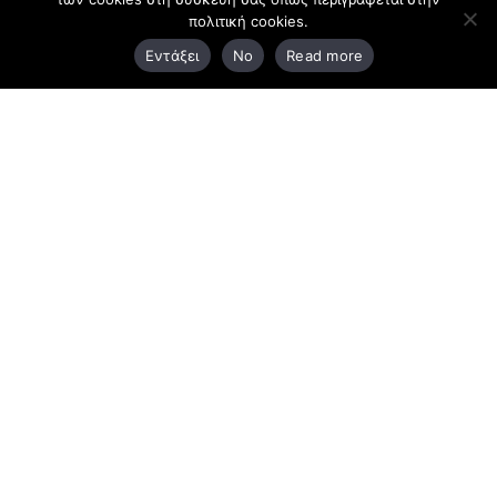
πολιτική cookies.
3ο χλμ. Ε.Ο. Ξάνθης – Καβάλας, 671 00 Ξάνθη
Εντάξει
No
Read more
25410 83370
Υποκατάστημα
Περιμετρική οδός Χρυσούπολης, Βεργίνας 1
642 00, Χρυσούπολη Καβάλας
25910 23900,
25910 23888
Προγράμματα
Latest Bussiness Stories