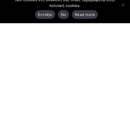
πολιτική cookies.
3ο χλμ. Ε.Ο. Ξάνθης – Καβάλας, 671 00 Ξάνθη
Εντάξει
No
Read more
25410 83370
Υποκατάστημα
Περιμετρική οδός Χρυσούπολης, Βεργίνας 1
642 00, Χρυσούπολη Καβάλας
25910 23900,
25910 23888
Προγράμματα
Latest Bussiness Stories