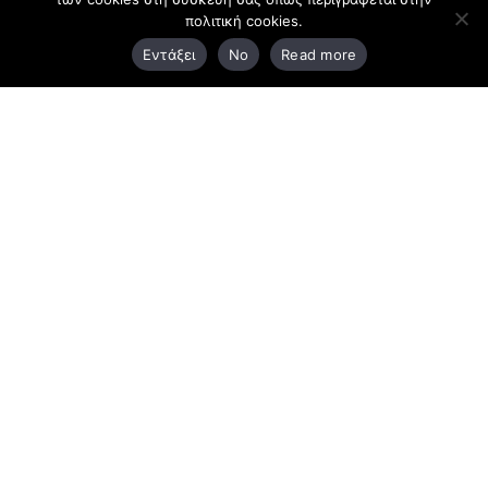
πολιτική cookies.
3ο χλμ. Ε.Ο. Ξάνθης – Καβάλας, 671 00 Ξάνθη
Εντάξει
No
Read more
25410 83370
Υποκατάστημα
Περιμετρική οδός Χρυσούπολης, Βεργίνας 1
642 00, Χρυσούπολη Καβάλας
25910 23900,
25910 23888
Προγράμματα
Latest Bussiness Stories