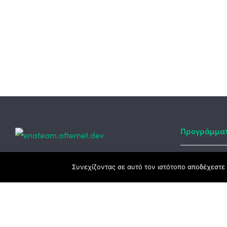
Προγράμμα
Κεντρικά γραφεία
Συνεχίζοντας σε αυτό τον ιστότοπο αποδέχεστε 
Αναπτυξιακό
ΕΣΠΑ
3ο χλμ. Ε.Ο. Ξάνθης – Καβάλας, 671 00
Ταμείο Ανά
Ξάνθη
Πρόγραμμα 
25410 83370