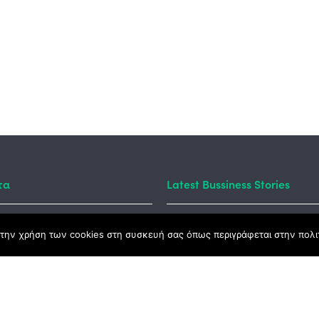
τα
Latest Bussiness Stories
την χρήση των cookies στη συσκευή σας όπως περιγράφεται στην πολιτ
ς Νόμος
καμψης
Αγροτικής Ανάπτυξης