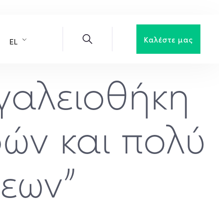
Καλέστε μας
EL
γαλειοθήκη
ρών και πολύ
σεων”