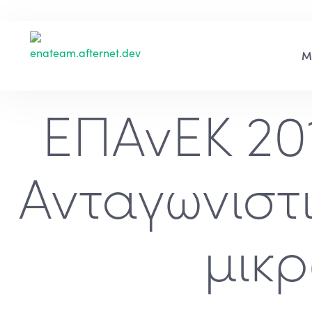
ΕΠΑνΕΚ 20
Ανταγωνιστι
μικρ