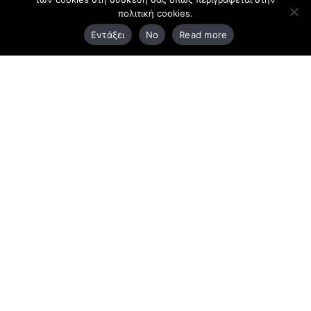
πολιτική cookies.
3ο χλμ. Ε.Ο. Ξάνθης – Καβάλας, 671 00 Ξάνθη
Εντάξει
No
Read more
25410 83370
Υποκατάστημα
Περιμετρική οδός Χρυσούπολης, Βεργίνας 1
642 00, Χρυσούπολη Καβάλας
25910 23900,
25910 23888
Προγράμματα
Latest Bussiness Stories