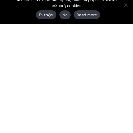
πολιτική cookies.
3ο χλμ. Ε.Ο. Ξάνθης – Καβάλας, 671 00 Ξάνθη
Εντάξει
No
Read more
25410 83370
Υποκατάστημα
Περιμετρική οδός Χρυσούπολης, Βεργίνας 1
642 00, Χρυσούπολη Καβάλας
25910 23900,
25910 23888
Προγράμματα
Latest Bussiness Stories