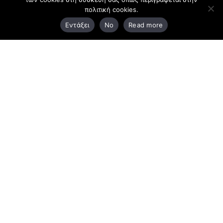
πολιτική cookies.
3ο χλμ. Ε.Ο. Ξάνθης – Καβάλας, 671 00 Ξάνθη
Εντάξει
No
Read more
25410 83370
Υποκατάστημα
Περιμετρική οδός Χρυσούπολης, Βεργίνας 1
642 00, Χρυσούπολη Καβάλας
25910 23900,
25910 23888
Προγράμματα
Latest Bussiness Stories