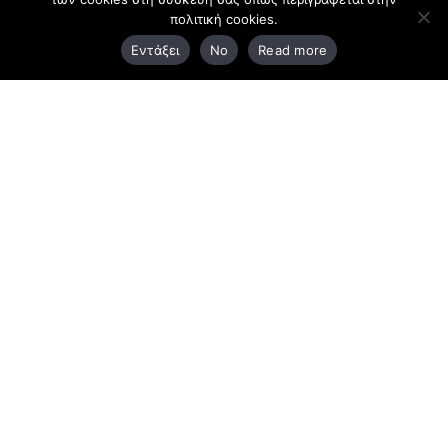
πολιτική cookies.
3ο χλμ. Ε.Ο. Ξάνθης – Καβάλας, 671 00 Ξάνθη
Εντάξει
No
Read more
25410 83370
Υποκατάστημα
Περιμετρική οδός Χρυσούπολης, Βεργίνας 1
642 00, Χρυσούπολη Καβάλας
25910 23900,
25910 23888
Προγράμματα
Latest Bussiness Stories