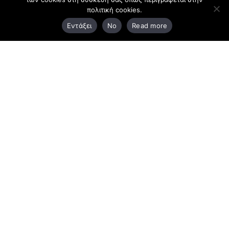
πολιτική cookies.
3ο χλμ. Ε.Ο. Ξάνθης – Καβάλας, 671 00 Ξάνθη
Εντάξει
No
Read more
25410 83370
Υποκατάστημα
Περιμετρική οδός Χρυσούπολης, Βεργίνας 1
642 00, Χρυσούπολη Καβάλας
25910 23900,
25910 23888
Προγράμματα
Latest Bussiness Stories