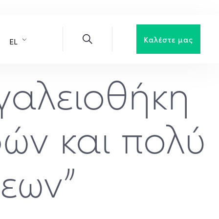
Καλέστε μας
EL
γαλειοθήκη
ρών και πολύ
σεων”