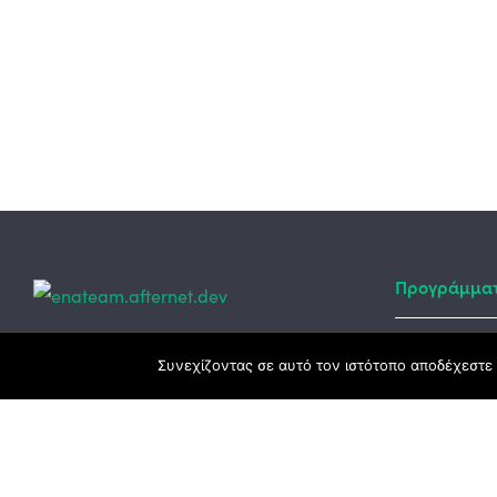
Προγράμμα
Κεντρικά γραφεία
Συνεχίζοντας σε αυτό τον ιστότοπο αποδέχεστε 
Αναπτυξιακό
ΕΣΠΑ
3ο χλμ. Ε.Ο. Ξάνθης – Καβάλας, 671 00
Ταμείο Ανά
Ξάνθη
Πρόγραμμα 
25410 83370