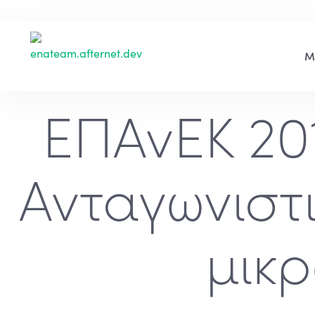
ΕΠΑνΕΚ 20
Ανταγωνιστι
μικρ