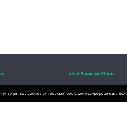
τα
Latest Bussiness Stories
την χρήση των cookies στη συσκευή σας όπως περιγράφεται στην πολιτ
ς Νόμος
καμψης
Αγροτικής Ανάπτυξης