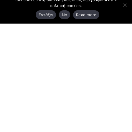
πολιτική cookies.
3ο χλμ. Ε.Ο. Ξάνθης – Καβάλας, 671 00 Ξάνθη
Εντάξει
No
Read more
25410 83370
Υποκατάστημα
Περιμετρική οδός Χρυσούπολης, Βεργίνας 1
642 00, Χρυσούπολη Καβάλας
25910 23900,
25910 23888
Προγράμματα
Latest Bussiness Stories