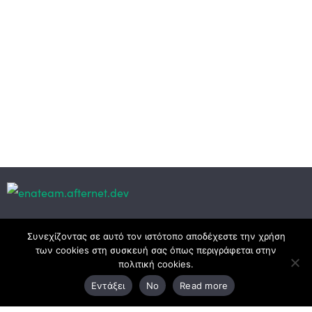
Κεντρικά γραφεία
Συνεχίζοντας σε αυτό τον ιστότοπο αποδέχεστε την χρήση
των cookies στη συσκευή σας όπως περιγράφεται στην
πολιτική cookies.
3ο χλμ. Ε.Ο. Ξάνθης – Καβάλας, 671 00 Ξάνθη
Εντάξει
No
Read more
25410 83370