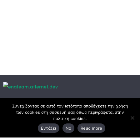
Κεντρικά γραφεία
Συνεχίζοντας σε αυτό τον ιστότοπο αποδέχεστε την χρήση
των cookies στη συσκευή σας όπως περιγράφεται στην
πολιτική cookies.
3ο χλμ. Ε.Ο. Ξάνθης – Καβάλας, 671 00 Ξάνθη
Εντάξει
No
Read more
25410 83370