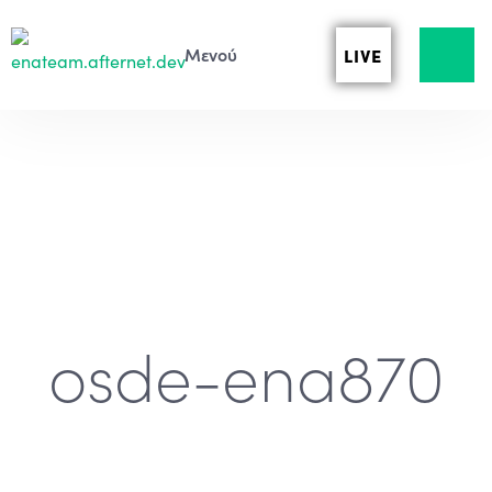
LIVE
osde-ena870