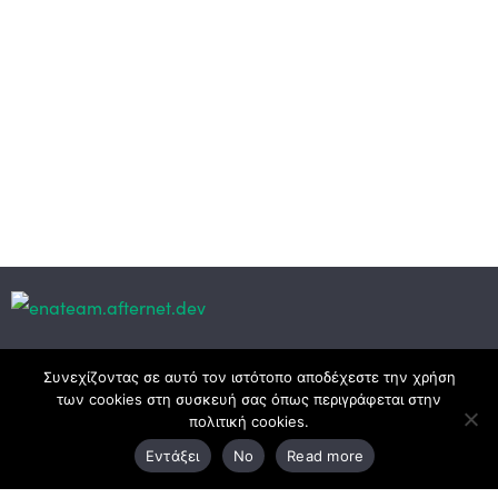
Κεντρικά γραφεία
Συνεχίζοντας σε αυτό τον ιστότοπο αποδέχεστε την χρήση
των cookies στη συσκευή σας όπως περιγράφεται στην
πολιτική cookies.
3ο χλμ. Ε.Ο. Ξάνθης – Καβάλας, 671 00 Ξάνθη
Εντάξει
No
Read more
25410 83370