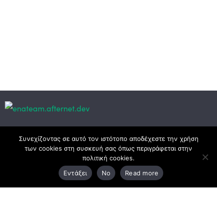
Κεντρικά γραφεία
Συνεχίζοντας σε αυτό τον ιστότοπο αποδέχεστε την χρήση
των cookies στη συσκευή σας όπως περιγράφεται στην
πολιτική cookies.
3ο χλμ. Ε.Ο. Ξάνθης – Καβάλας, 671 00 Ξάνθη
Εντάξει
No
Read more
25410 83370
Υποκατάστημα