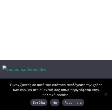
Κεντρικά γραφεία
Συνεχίζοντας σε αυτό τον ιστότοπο αποδέχεστε την χρήση
των cookies στη συσκευή σας όπως περιγράφεται στην
πολιτική cookies.
3ο χλμ. Ε.Ο. Ξάνθης – Καβάλας, 671 00 Ξάνθη
Εντάξει
No
Read more
25410 83370