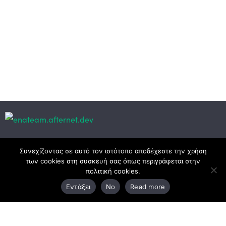
Κεντρικά γραφεία
Συνεχίζοντας σε αυτό τον ιστότοπο αποδέχεστε την χρήση
των cookies στη συσκευή σας όπως περιγράφεται στην
πολιτική cookies.
3ο χλμ. Ε.Ο. Ξάνθης – Καβάλας, 671 00 Ξάνθη
Εντάξει
No
Read more
25410 83370
Υποκατάστημα