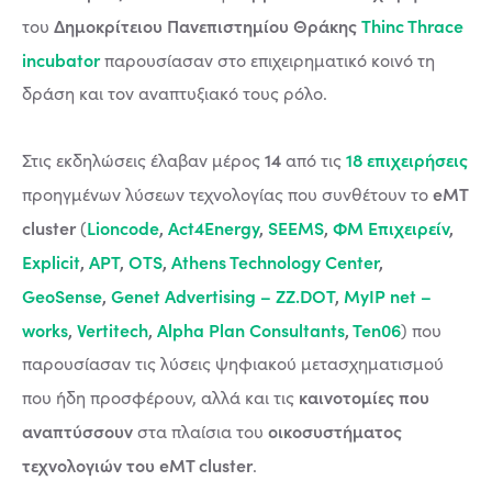
Δημοκρίτειου Πανεπιστημίου Θράκης
Thinc Thrace
του
incubator
παρουσίασαν στο επιχειρηματικό κοινό τη
δράση και τον αναπτυξιακό τους ρόλο.
14
18 επιχειρήσεις
Στις εκδηλώσεις έλαβαν μέρος
από τις
eMT
προηγμένων λύσεων τεχνολογίας που συνθέτουν το
cluster
Lioncode
,
Act4Energy
,
SEEMS
,
ΦΜ Επιχειρείν
,
(
Explicit
,
APT
,
OTS
,
Athens Technology Center
,
GeoSense
,
Genet Advertising – ZZ.DOT
,
MyIP net –
works
,
Vertitech
,
Alpha Plan Consultants
,
Ten06
) που
παρουσίασαν τις λύσεις ψηφιακού μετασχηματισμού
καινοτομίες που
που ήδη προσφέρουν, αλλά και τις
αναπτύσσουν
οικοσυστήματος
στα πλαίσια του
τεχνολογιών του eMT cluster
.