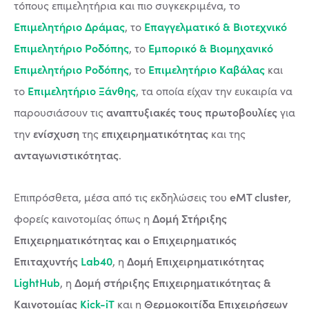
τόπους επιμελητήρια και πιο συγκεκριμένα, το
Επιμελητήριο Δράμας
Επαγγελματικό & Βιοτεχνικό
, το
Επιμελητήριο Ροδόπης
Εμπορικό & Βιομηχανικό
, το
Επιμελητήριο Ροδόπης
Επιμελητήριο Καβάλας
, το
και
Επιμελητήριο Ξάνθης
το
, τα οποία είχαν την ευκαιρία να
αναπτυξιακές τους πρωτοβουλίες
παρουσιάσουν τις
για
ενίσχυση
επιχειρηματικότητας
την
της
και της
ανταγωνιστικότητας
.
eMT cluster
Επιπρόσθετα, μέσα από τις εκδηλώσεις του
,
Δομή Στήριξης
φορείς καινοτομίας όπως η
Επιχειρηματικότητας και ο Επιχειρηματικός
Επιταχυντής
Lab40
Δομή Επιχειρηματικότητας
, η
LightHub
Δομή στήριξης Επιχειρηματικότητας &
, η
Καινοτομίας
Kick-iT
Θερμοκοιτίδα Επιχειρήσεων
και η