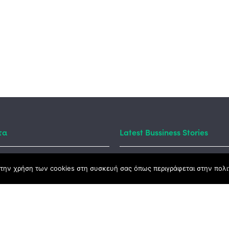
τα
Latest Bussiness Stories
την χρήση των cookies στη συσκευή σας όπως περιγράφεται στην πολιτ
ς Νόμος
καμψης
Αγροτικής Ανάπτυξης