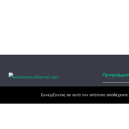
Προγράμμα
Κεντρικά γραφεία
Συνεχίζοντας σε αυτό τον ιστότοπο αποδέχεστε 
Αναπτυξιακό
ΕΣΠΑ
3ο χλμ. Ε.Ο. Ξάνθης – Καβάλας, 671 00
Ταμείο Ανά
Ξάνθη
Πρόγραμμα 
25410 83370