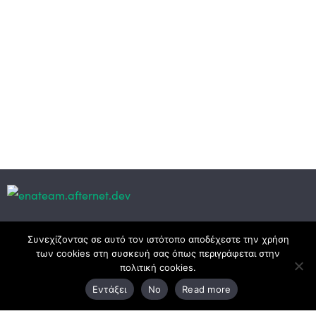
Κεντρικά γραφεία
Συνεχίζοντας σε αυτό τον ιστότοπο αποδέχεστε την χρήση
των cookies στη συσκευή σας όπως περιγράφεται στην
πολιτική cookies.
3ο χλμ. Ε.Ο. Ξάνθης – Καβάλας, 671 00 Ξάνθη
Εντάξει
No
Read more
25410 83370