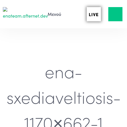
LIVE
ena-
sxediaveltiosis-
1170×662-1