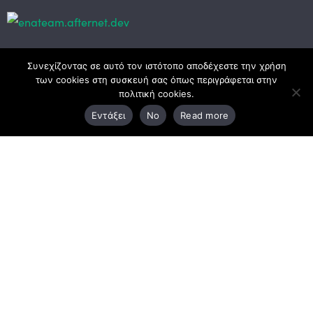
Κεντρικά γραφεία
Συνεχίζοντας σε αυτό τον ιστότοπο αποδέχεστε την χρήση
των cookies στη συσκευή σας όπως περιγράφεται στην
πολιτική cookies.
3ο χλμ. Ε.Ο. Ξάνθης – Καβάλας, 671 00 Ξάνθη
Εντάξει
No
Read more
25410 83370
Υποκατάστημα
Περιμετρική οδός Χρυσούπολης, Βεργίνας 1
642 00, Χρυσούπολη Καβάλας
25910 23900,
25910 23888
Προγράμματα