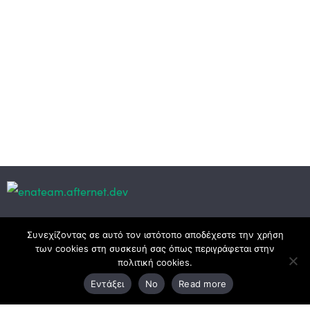
Κεντρικά γραφεία
Συνεχίζοντας σε αυτό τον ιστότοπο αποδέχεστε την χρήση
των cookies στη συσκευή σας όπως περιγράφεται στην
πολιτική cookies.
3ο χλμ. Ε.Ο. Ξάνθης – Καβάλας, 671 00 Ξάνθη
Εντάξει
No
Read more
25410 83370