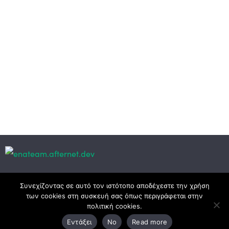
Κεντρικά γραφεία
Συνεχίζοντας σε αυτό τον ιστότοπο αποδέχεστε την χρήση
των cookies στη συσκευή σας όπως περιγράφεται στην
πολιτική cookies.
3ο χλμ. Ε.Ο. Ξάνθης – Καβάλας, 671 00 Ξάνθη
Εντάξει
No
Read more
25410 83370