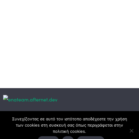
Κεντρικά γραφεία
Συνεχίζοντας σε αυτό τον ιστότοπο αποδέχεστε την χρήση
των cookies στη συσκευή σας όπως περιγράφεται στην
πολιτική cookies.
3ο χλμ. Ε.Ο. Ξάνθης – Καβάλας, 671 00 Ξάνθη