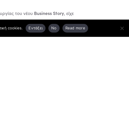
Business Story
ουργίας του νέου
, είχε
ική cookies.
Εντάξει
No
Read more
Σκάλας
ένα στη όμορφη περιοχή της
 με αυλή
ενός υπνοδωματίου
και
υνεργάστηκαν με την εταιρεία ena