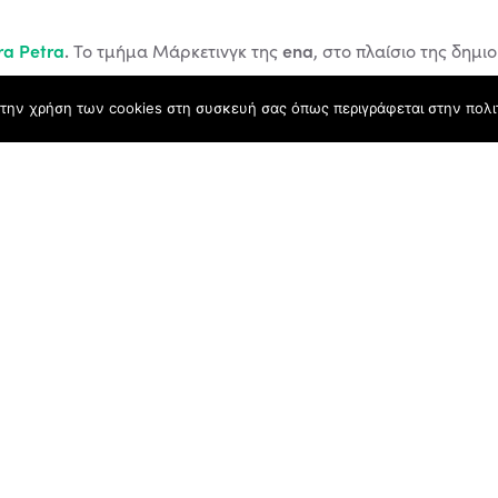
ra Petra
.
ena
Το τμήμα Μάρκετινγκ της
, στο πλαίσιο της δημι
La Terra Petra.
τα τουριστικά καταλύματα
την χρήση των cookies στη συσκευή σας όπως περιγράφεται στην πολιτ
Θάσου
ονται στη βόρειο δυτική πλευρά της
και πιο συγκεκριμ
ενός υπνοδωματίου πετρόχτιστο σπίτι
των για να διαλέξετε:
«μέσα» τις ιστορίες επιτυχίας των ανθρώπων που εμπιστεύθηκαν και σ