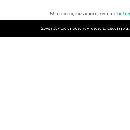
επενδύσεις
La Ter
Μια από τις
ειναι το
την χαρά και την τιμή να επισκέφτει 
Συνεχίζοντας σε αυτό τον ιστότοπο αποδέχεστε 
La Terra Petra
Τα καταλύματα
, βρίσκ
Ραχωνίου.
2 τύποι
Υπάρχουν
καταλυμά
πετρόχτιστο σπίτι με τζακούζι
.
Η στήλη Business Stories παρουσιάζει από 