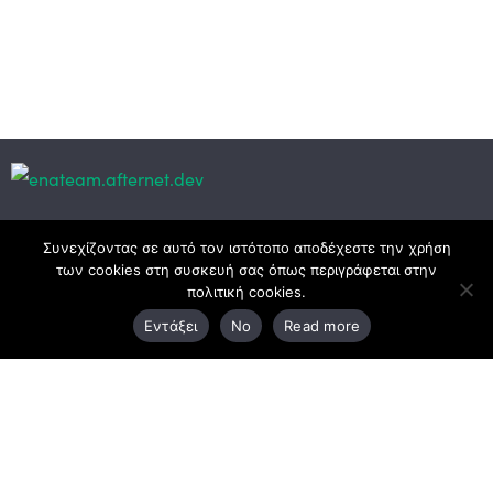
Κεντρικά γραφεία
Συνεχίζοντας σε αυτό τον ιστότοπο αποδέχεστε την χρήση
των cookies στη συσκευή σας όπως περιγράφεται στην
πολιτική cookies.
3ο χλμ. Ε.Ο. Ξάνθης – Καβάλας, 671 00 Ξάνθη
Εντάξει
No
Read more
25410 83370
Υποκατάστημα
Περιμετρική οδός Χρυσούπολης, Βεργίνας 1