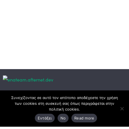
Κεντρικά γραφεία
Συνεχίζοντας σε αυτό τον ιστότοπο αποδέχεστε την χρήση
των cookies στη συσκευή σας όπως περιγράφεται στην
πολιτική cookies.
3ο χλμ. Ε.Ο. Ξάνθης – Καβάλας, 671 00 Ξάνθη
Εντάξει
No
Read more
25410 83370