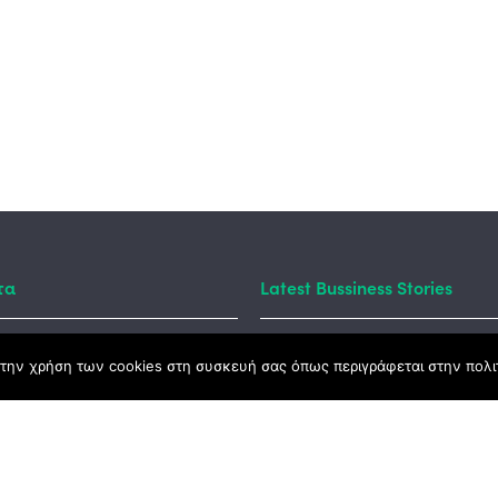
τα
Latest Bussiness Stories
την χρήση των cookies στη συσκευή σας όπως περιγράφεται στην πολιτ
ς Νόμος
καμψης
Αγροτικής Ανάπτυξης