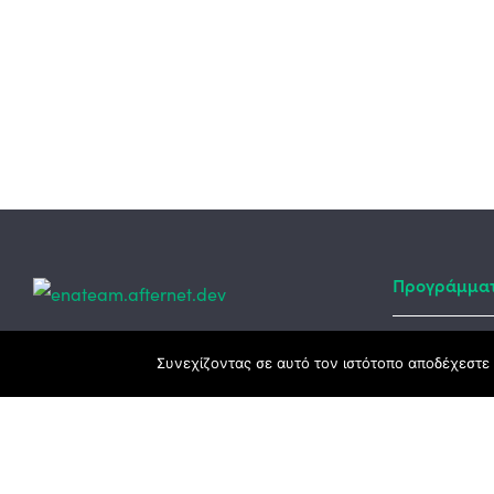
Προγράμμα
Κεντρικά γραφεία
Συνεχίζοντας σε αυτό τον ιστότοπο αποδέχεστε 
Αναπτυξιακό
ΕΣΠΑ
3ο χλμ. Ε.Ο. Ξάνθης – Καβάλας, 671 00
Ταμείο Ανά
Ξάνθη
Πρόγραμμα 
25410 83370