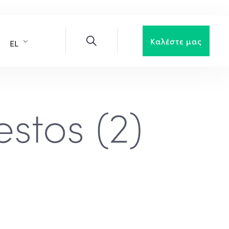
Καλέστε μας
EL
stos (2)