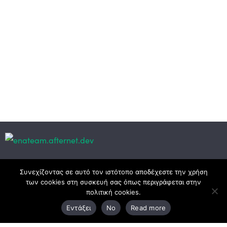
Κεντρικά γραφεία
Συνεχίζοντας σε αυτό τον ιστότοπο αποδέχεστε την χρήση
των cookies στη συσκευή σας όπως περιγράφεται στην
πολιτική cookies.
3ο χλμ. Ε.Ο. Ξάνθης – Καβάλας, 671 00 Ξάνθη
Εντάξει
No
Read more
25410 83370