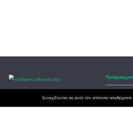
Προγράμμα
Κεντρικά γραφεία
Συνεχίζοντας σε αυτό τον ιστότοπο αποδέχεστε 
Αναπτυξιακό
ΕΣΠΑ
3ο χλμ. Ε.Ο. Ξάνθης – Καβάλας, 671 00
Ταμείο Ανά
Ξάνθη
Πρόγραμμα 
25410 83370