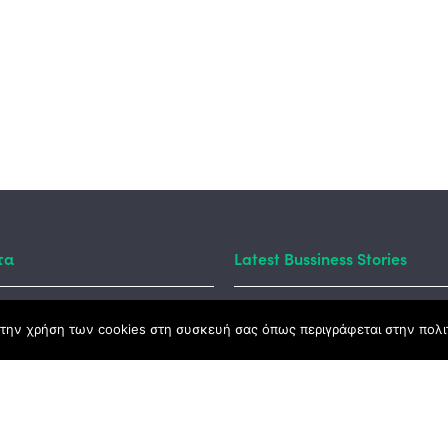
τα
Latest Bussiness Stories
την χρήση των cookies στη συσκευή σας όπως περιγράφεται στην πολιτ
ς Νόμος
καμψης
Αγροτικής Ανάπτυξης