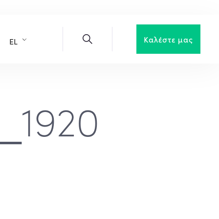
Καλέστε μας
EL
_1920