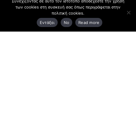
Συνεχίζοντας σε αυτό τον ιστότοπο αποδέχεστε την χρήση
των cookies στη συσκευή σας όπως περιγράφεται στην
πολιτική cookies.
3ο χλμ. Ε.Ο. Ξάνθης – Καβάλας, 671 00 Ξάνθη
Εντάξει
No
Read more
25410 83370
Υποκατάστημα
Περιμετρική οδός Χρυσούπολης, Βεργίνας 1
642 00, Χρυσούπολη Καβάλας
25910 23900,
25910 23888
Προγράμματα
Latest Bussiness Stories