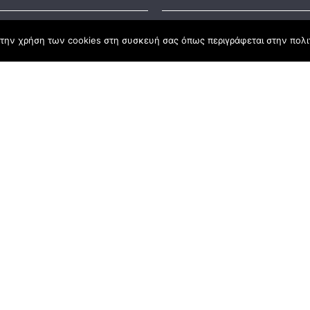
την χρήση των cookies στη συσκευή σας όπως περιγράφεται στην πολιτ
ς Νόμος
καμψης
Αγροτικής Ανάπτυξης