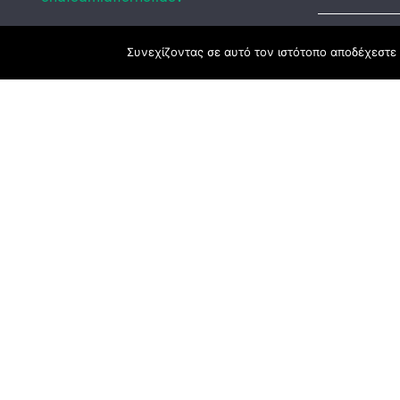
Κεντρικά γραφεία
Συνεχίζοντας σε αυτό τον ιστότοπο αποδέχεστε 
Αναπτυξιακό
ΕΣΠΑ
3ο χλμ. Ε.Ο. Ξάνθης – Καβάλας, 671 00
Ταμείο Ανά
Ξάνθη
Πρόγραμμα 
25410 83370
Υποκατάστημα
Περιμετρική οδός Χρυσούπολης, Βεργίνας
1
642 00, Χρυσούπολη Καβάλας
25910 23900,
25910 23888