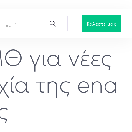
Καλέστε μας
EL
Θ για νέες
υχία της ena
ς