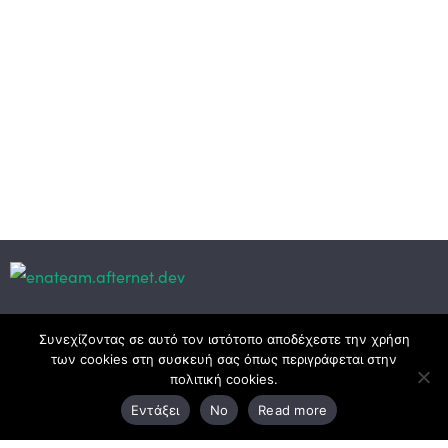
Κεντρικά γραφεία
Συνεχίζοντας σε αυτό τον ιστότοπο αποδέχεστε την χρήση
των cookies στη συσκευή σας όπως περιγράφεται στην
πολιτική cookies.
3ο χλμ. Ε.Ο. Ξάνθης – Καβάλας, 671 00 Ξάνθη
Εντάξει
No
Read more
25410 83370