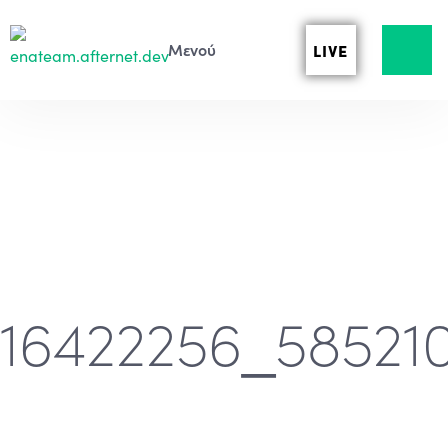
LIVE
16422256_58521