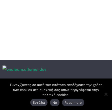
Κεντρικά γραφεία
Συνεχίζοντας σε αυτό τον ιστότοπο αποδέχεστε την χρήση
των cookies στη συσκευή σας όπως περιγράφεται στην
πολιτική cookies.
3ο χλμ. Ε.Ο. Ξάνθης – Καβάλας, 671 00 Ξάνθη
Εντάξει
No
Read more
25410 83370