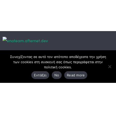
Κεντρικά γραφεία
Συνεχίζοντας σε αυτό τον ιστότοπο αποδέχεστε την χρήση
των cookies στη συσκευή σας όπως περιγράφεται στην
πολιτική cookies.
3ο χλμ. Ε.Ο. Ξάνθης – Καβάλας, 671 00 Ξάνθη
Εντάξει
No
Read more
25410 83370
Υποκατάστημα
Περιμετρική οδός Χρυσούπολης, Βεργίνας 1