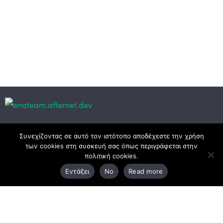
Κεντρικά γραφεία
Συνεχίζοντας σε αυτό τον ιστότοπο αποδέχεστε την χρήση
των cookies στη συσκευή σας όπως περιγράφεται στην
πολιτική cookies.
3ο χλμ. Ε.Ο. Ξάνθης – Καβάλας, 671 00 Ξάνθη
Εντάξει
No
Read more
25410 83370
Υποκατάστημα