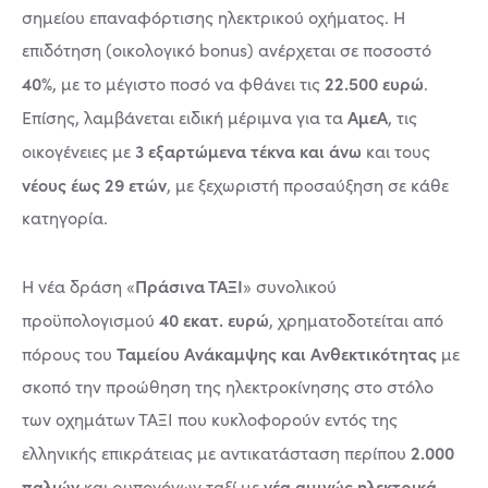
σημείου επαναφόρτισης ηλεκτρικού οχήματος. Η
επιδότηση (οικολογικό bonus) ανέρχεται σε ποσοστό
40%
22.500 ευρώ
, με το μέγιστο ποσό να φθάνει τις
.
ΑμεΑ
Επίσης, λαμβάνεται ειδική μέριμνα για τα
, τις
3 εξαρτώμενα τέκνα
και άνω
οικογένειες με
και τους
νέους έως 29 ετών
, με ξεχωριστή προσαύξηση σε κάθε
κατηγορία.
Πράσινα ΤΑΞΙ
Η νέα δράση «
» συνολικού
40 εκατ. ευρώ
προϋπολογισμού
, χρηματοδοτείται από
Ταμείου Ανάκαμψης και Ανθεκτικότητας
πόρους του
με
σκοπό την προώθηση της ηλεκτροκίνησης στο στόλο
των οχημάτων ΤΑΞΙ που κυκλοφορούν εντός της
2.000
ελληνικής επικράτειας με αντικατάσταση περίπου
παλιών
νέα αμιγώς ηλεκτρικά
και ρυπογόνων ταξί με
.