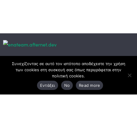
Κεντρικά γραφεία
Συνεχίζοντας σε αυτό τον ιστότοπο αποδέχεστε την χρήση
των cookies στη συσκευή σας όπως περιγράφεται στην
πολιτική cookies.
3ο χλμ. Ε.Ο. Ξάνθης – Καβάλας, 671 00 Ξάνθη
Εντάξει
No
Read more
25410 83370
Υποκατάστημα
Περιμετρική οδός Χρυσούπολης, Βεργίνας 1
642 00, Χρυσούπολη Καβάλας