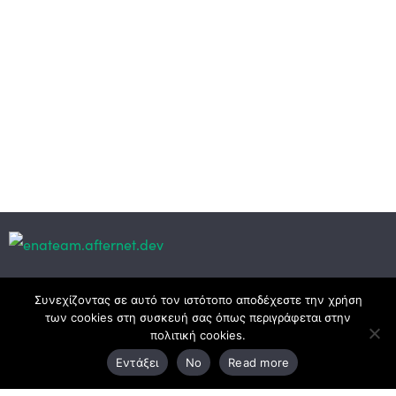
Κεντρικά γραφεία
Συνεχίζοντας σε αυτό τον ιστότοπο αποδέχεστε την χρήση
των cookies στη συσκευή σας όπως περιγράφεται στην
πολιτική cookies.
3ο χλμ. Ε.Ο. Ξάνθης – Καβάλας, 671 00 Ξάνθη
Εντάξει
No
Read more
25410 83370