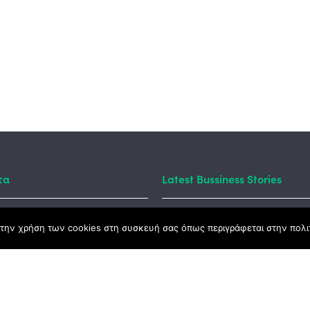
τα
Latest Bussiness Stories
την χρήση των cookies στη συσκευή σας όπως περιγράφεται στην πολιτ
ς Νόμος
καμψης
Αγροτικής Ανάπτυξης