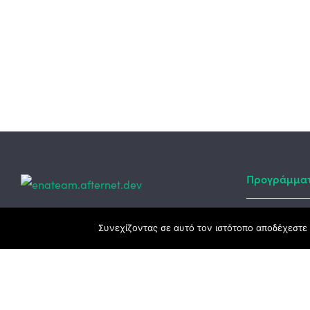
Προγράμμα
Κεντρικά γραφεία
Συνεχίζοντας σε αυτό τον ιστότοπο αποδέχεστε 
Αναπτυξιακό
ΕΣΠΑ
3ο χλμ. Ε.Ο. Ξάνθης – Καβάλας, 671 00
Ταμείο Ανά
Ξάνθη
Πρόγραμμα 
25410 83370