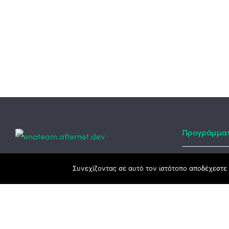
Προγράμμα
Κεντρικά γραφεία
Συνεχίζοντας σε αυτό τον ιστότοπο αποδέχεστε 
Αναπτυξιακό
ΕΣΠΑ
3ο χλμ. Ε.Ο. Ξάνθης – Καβάλας, 671 00
Ταμείο Ανά
Ξάνθη
Πρόγραμμα 
25410 83370