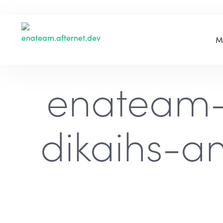
enateam-
dikaihs-a