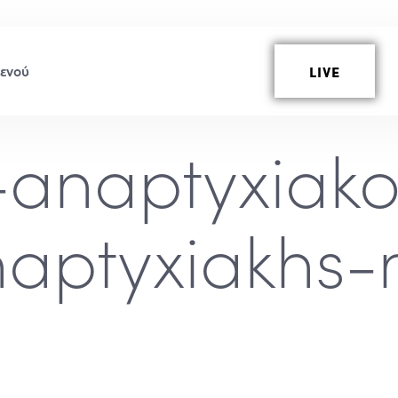
LIVE
anaptyxiak
naptyxiakhs