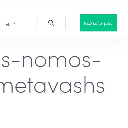
Καλέστε μας
EL
os-nomos-
-metavashs