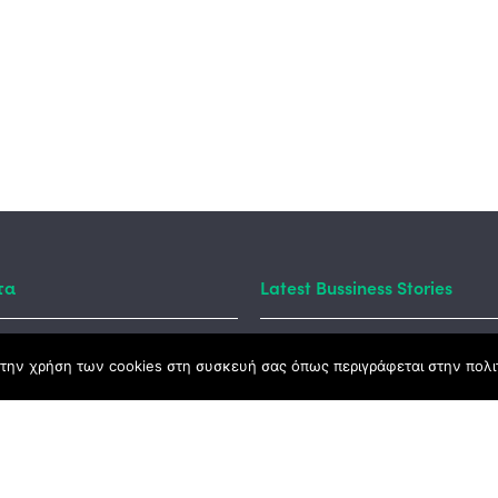
τα
Latest Bussiness Stories
την χρήση των cookies στη συσκευή σας όπως περιγράφεται στην πολιτ
ς Νόμος
καμψης
Αγροτικής Ανάπτυξης