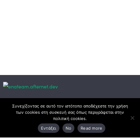
Κεντρικά γραφεία
Συνεχίζοντας σε αυτό τον ιστότοπο αποδέχεστε την χρήση
των cookies στη συσκευή σας όπως περιγράφεται στην
πολιτική cookies.
3ο χλμ. Ε.Ο. Ξάνθης – Καβάλας, 671 00 Ξάνθη
Εντάξει
No
Read more
25410 83370