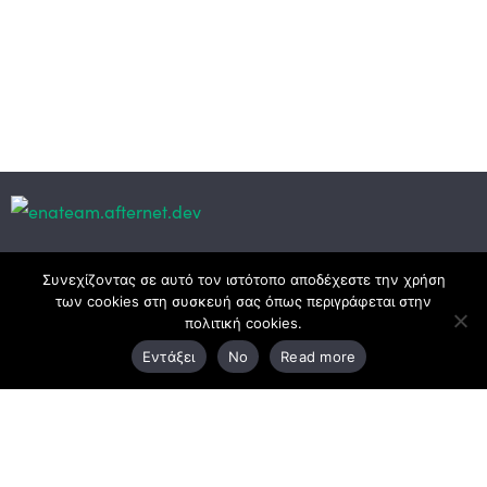
Κεντρικά γραφεία
Συνεχίζοντας σε αυτό τον ιστότοπο αποδέχεστε την χρήση
των cookies στη συσκευή σας όπως περιγράφεται στην
πολιτική cookies.
3ο χλμ. Ε.Ο. Ξάνθης – Καβάλας, 671 00 Ξάνθη
Εντάξει
No
Read more
25410 83370
Υποκατάστημα