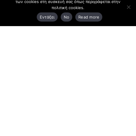
των cookies στη συσκευή σας όπως περιγράφεται στην
πολιτική cookies.
3ο χλμ. Ε.Ο. Ξάνθης – Καβάλας, 671 00 Ξάνθη
Εντάξει
No
Read more
25410 83370
Υποκατάστημα
Περιμετρική οδός Χρυσούπολης, Βεργίνας 1
642 00, Χρυσούπολη Καβάλας
25910 23900,
25910 23888
Προγράμματα
Latest Bussiness Stories