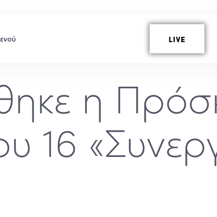
LIVE
θηκε η Πρόσ
υ 16 «Συνερ