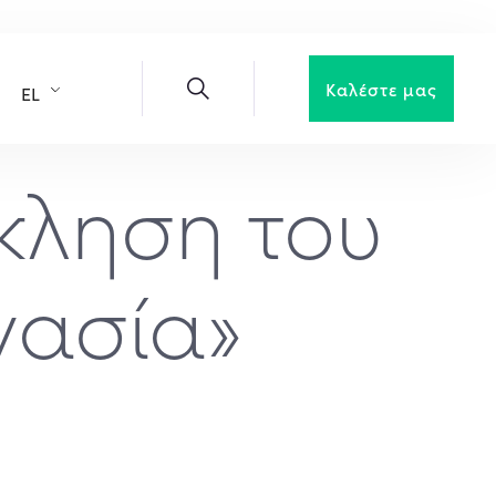
Καλέστε μας
EL
κληση του
γασία»