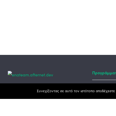
Προγράμμα
Κεντρικά γραφεία
Συνεχίζοντας σε αυτό τον ιστότοπο αποδέχεστε 
Αναπτυξιακό
ΕΣΠΑ
3ο χλμ. Ε.Ο. Ξάνθης – Καβάλας, 671 00
Ταμείο Ανά
Ξάνθη
Πρόγραμμα 