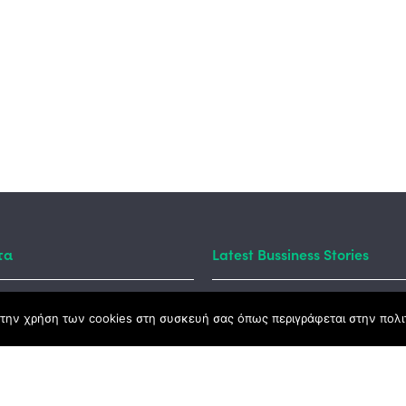
τα
Latest Bussiness Stories
την χρήση των cookies στη συσκευή σας όπως περιγράφεται στην πολιτ
ς Νόμος
καμψης
Αγροτικής Ανάπτυξης