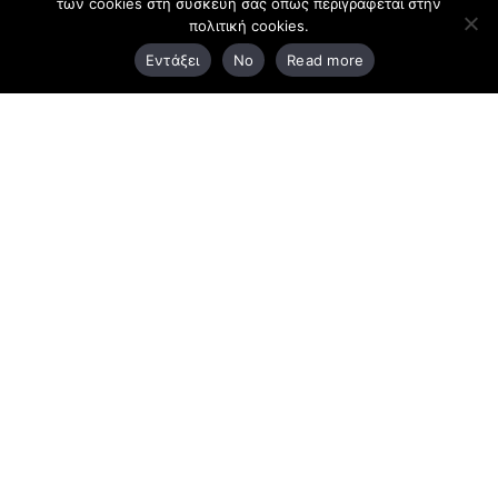
των cookies στη συσκευή σας όπως περιγράφεται στην
πολιτική cookies.
3ο χλμ. Ε.Ο. Ξάνθης – Καβάλας, 671 00 Ξάνθη
Εντάξει
No
Read more
25410 83370
Υποκατάστημα
Περιμετρική οδός Χρυσούπολης, Βεργίνας 1
642 00, Χρυσούπολη Καβάλας
25910 23900,
25910 23888
Προγράμματα
Latest Bussiness Stories