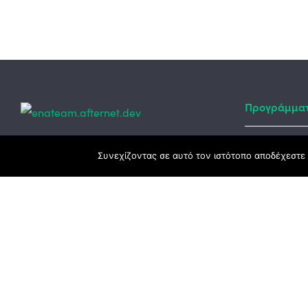
Προγράμμα
Κεντρικά γραφεία
Συνεχίζοντας σε αυτό τον ιστότοπο αποδέχεστε 
Αναπτυξιακό
ΕΣΠΑ
3ο χλμ. Ε.Ο. Ξάνθης – Καβάλας, 671 00
Ταμείο Ανά
Ξάνθη
Πρόγραμμα 
25410 83370
Υποκατάστημα