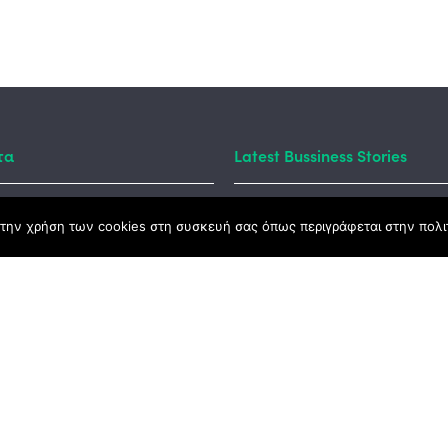
τα
Latest Bussiness Stories
την χρήση των cookies στη συσκευή σας όπως περιγράφεται στην πολιτ
ς Νόμος
καμψης
Αγροτικής Ανάπτυξης