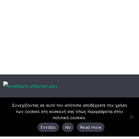
Κεντρικά γραφεία
Συνεχίζοντας σε αυτό τον ιστότοπο αποδέχεστε την χρήση
των cookies στη συσκευή σας όπως περιγράφεται στην
πολιτική cookies.
3ο χλμ. Ε.Ο. Ξάνθης – Καβάλας, 671 00 Ξάνθη
Εντάξει
No
Read more
25410 83370