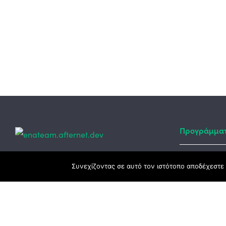
Προγράμμα
Κεντρικά γραφεία
Συνεχίζοντας σε αυτό τον ιστότοπο αποδέχεστε 
Αναπτυξιακό
ΕΣΠΑ
3ο χλμ. Ε.Ο. Ξάνθης – Καβάλας, 671 00
Ταμείο Ανά
Ξάνθη
Πρόγραμμα 
25410 83370