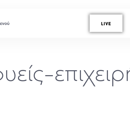
LIVE
υείς-επιχειρ