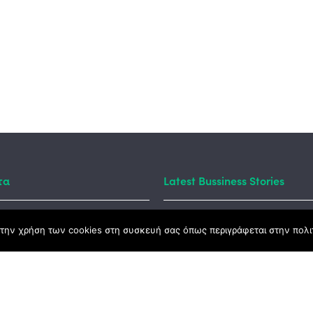
τα
Latest Bussiness Stories
την χρήση των cookies στη συσκευή σας όπως περιγράφεται στην πολιτ
ς Νόμος
καμψης
Αγροτικής Ανάπτυξης